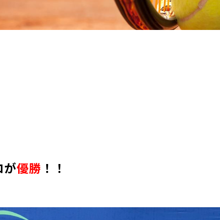
！
ロが
優勝
！！