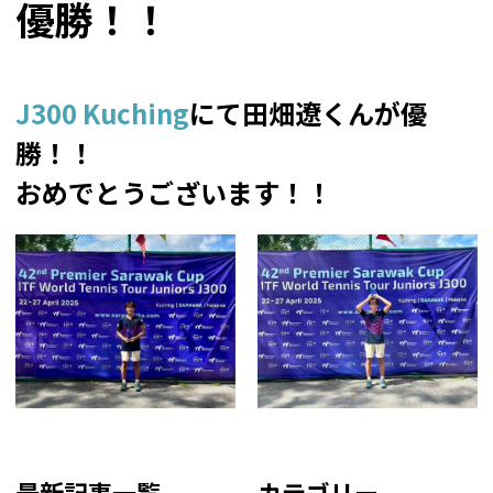
優勝！！
J300 Kuching
にて田畑遼くんが優
勝！！
おめでとうございます！！
最新記事一覧
カテゴリー